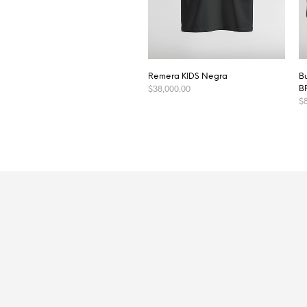
Remera KIDS Negra
B
$
38,000.00
B
$
SELECCIONAR OPCIONES