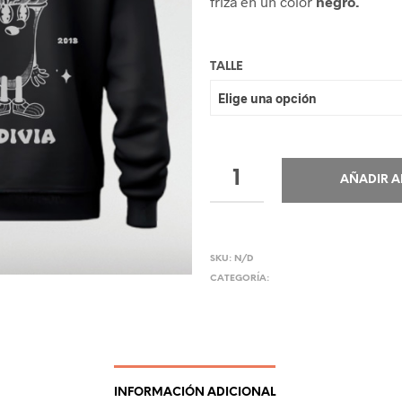
friza en un color
negro.
TALLE
AÑADIR A
SKU:
N/D
CATEGORÍA:
INDUMENTARIA
INFORMACIÓN ADICIONAL