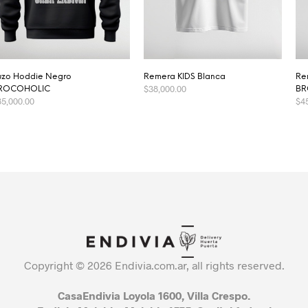
uzo Hoddie Negro
Remera KIDS Blanca
Re
$
38,000.00
ROCOHOLIC
BR
85,000.00
$
4
SELECCIONAR OPCIONES
SELECCIONAR OPCIONES
Copyright © 2026 Endivia.com.ar, all rights reserved.
CasaEndivia Loyola 1600, Villa Crespo.