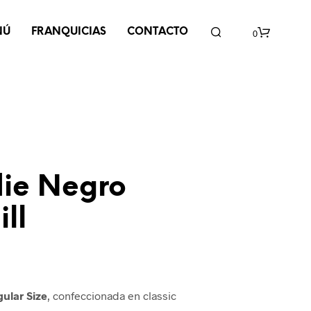
NÚ
FRANQUICIAS
CONTACTO
0
C
a
r
r
i
ie Negro
t
o
ll
ular Size
, confeccionada en classic