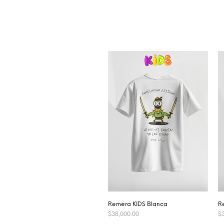
Remera KIDS Blanca
R
$
38,000.00
$