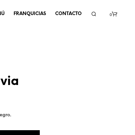
NÚ
FRANQUICIAS
CONTACTO
0
C
a
r
r
i
via
t
o
egro.