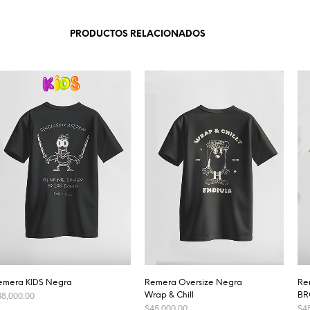
PRODUCTOS RELACIONADOS
emera KIDS Negra
Remera Oversize Negra
Re
38,000.00
Wrap & Chill
BR
$
45,000.00
$
4