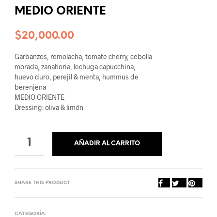
MEDIO ORIENTE
$
20,000.00
Garbanzos, remolacha, tomate cherry, cebolla
morada, zanahoria, lechuga capucchina,
huevo duro, perejil & menta, hummus de
berenjena
MEDIO ORIENTE
Dressing: oliva & limón
Volver al listado
AÑADIR AL CARRITO
SHARE THIS PRODUCT
CATEGORÍA:
ENSALADAS