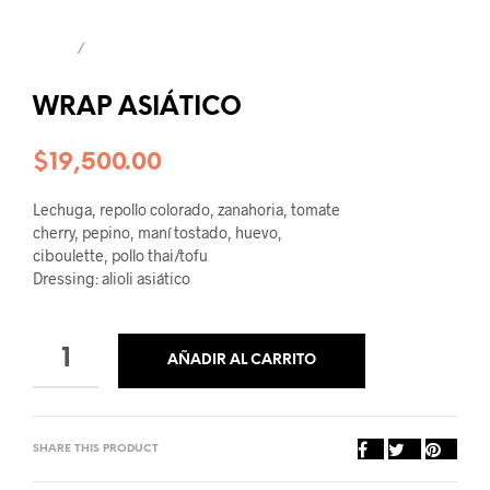
INICIO
/
WRAPS
WRAP ASIÁTICO
$
19,500.00
Lechuga, repollo colorado, zanahoria, tomate
cherry, pepino, maní tostado, huevo,
ciboulette, pollo thai/tofu
Dressing: alioli asiático
Volver al listado
AÑADIR AL CARRITO
SHARE THIS PRODUCT