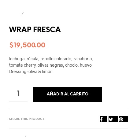
INICIO
/
WRAPS
WRAP FRESCA
$
19,500.00
lechuga, rúcula, repollo colorado, zanahoria,
tomate cherry, olivas negras, choclo, huevo
Dressing: oliva & limón
Volver al listado
AÑADIR AL CARRITO
SHARE THIS PRODUCT